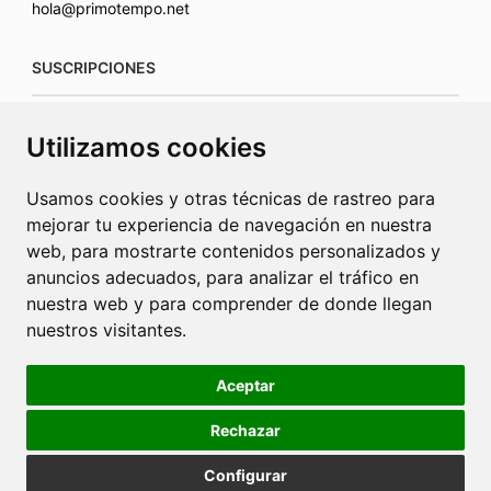
hola@primotempo.net
SUSCRIPCIONES
suscripciones@connecorrevistas.com
Utilizamos cookies
www.connecorrevistas.com
Usamos cookies y otras técnicas de rastreo para
mejorar tu experiencia de navegación en nuestra
web, para mostrarte contenidos personalizados y
anuncios adecuados, para analizar el tráfico en
PUBLICIDAD
nuestra web y para comprender de donde llegan
nuestros visitantes.
jrcaba@revista-integral.es
Aceptar
Rechazar
Política de Cookies
Política de Privacidad
Publicidad
Configurar
Diseño web Barcelona