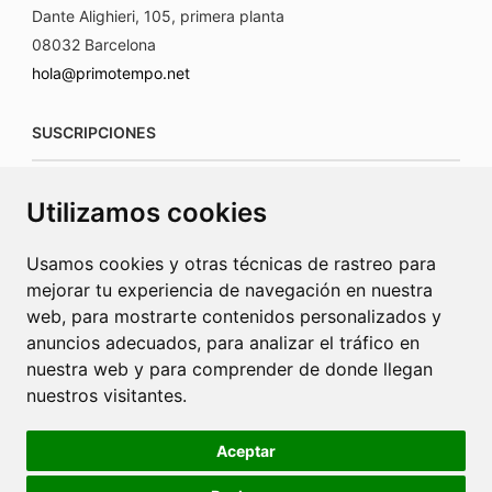
Dante Alighieri, 105, primera planta
08032 Barcelona
hola@primotempo.net
SUSCRIPCIONES
suscripciones@connecorrevistas.com
Utilizamos cookies
www.connecorrevistas.com
Usamos cookies y otras técnicas de rastreo para
mejorar tu experiencia de navegación en nuestra
web, para mostrarte contenidos personalizados y
anuncios adecuados, para analizar el tráfico en
PUBLICIDAD
nuestra web y para comprender de donde llegan
nuestros visitantes.
jrcaba@revista-integral.es
Aceptar