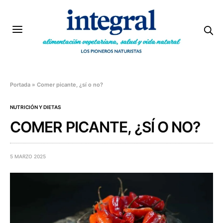
Portada
»
Comer picante, ¿sí o no?
NUTRICIÓN Y DIETAS
COMER PICANTE, ¿SÍ O NO?
5 MARZO 2025