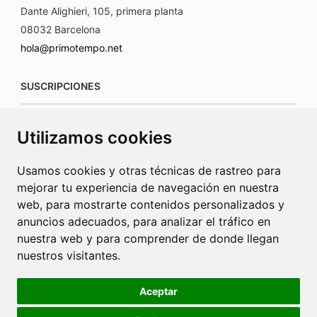
Dante Alighieri, 105, primera planta
08032 Barcelona
hola@primotempo.net
SUSCRIPCIONES
suscripciones@connecorrevistas.com
Utilizamos cookies
www.connecorrevistas.com
Usamos cookies y otras técnicas de rastreo para
mejorar tu experiencia de navegación en nuestra
web, para mostrarte contenidos personalizados y
anuncios adecuados, para analizar el tráfico en
PUBLICIDAD
nuestra web y para comprender de donde llegan
nuestros visitantes.
jrcaba@revista-integral.es
Aceptar