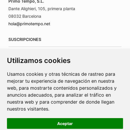
Primo Tempo, S.L.
Dante Alighieri, 105, primera planta
08032 Barcelona
hola@primotempo.net
SUSCRIPCIONES
suscripciones@connecorrevistas.com
Utilizamos cookies
www.connecorrevistas.com
Usamos cookies y otras técnicas de rastreo para
mejorar tu experiencia de navegación en nuestra
web, para mostrarte contenidos personalizados y
anuncios adecuados, para analizar el tráfico en
PUBLICIDAD
nuestra web y para comprender de donde llegan
nuestros visitantes.
jrcaba@revista-integral.es
Aceptar