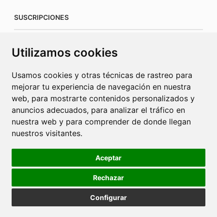
SUSCRIPCIONES
suscripciones@connecorrevistas.com
Utilizamos cookies
www.connecorrevistas.com
Usamos cookies y otras técnicas de rastreo para
mejorar tu experiencia de navegación en nuestra
web, para mostrarte contenidos personalizados y
anuncios adecuados, para analizar el tráfico en
PUBLICIDAD
nuestra web y para comprender de donde llegan
nuestros visitantes.
jrcaba@revista-integral.es
Aceptar
Rechazar
Política de Cookies
Política de Privacidad
Publicidad
Configurar
Diseño web Barcelona
2025 © La Revista Integral