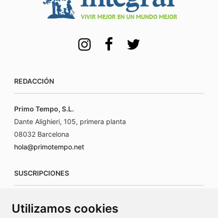
REDACCIÓN
Primo Tempo, S.L.
Dante Alighieri, 105, primera planta
08032 Barcelona
hola@primotempo.net
SUSCRIPCIONES
suscripciones@connecorrevistas.com
Utilizamos cookies
www.connecorrevistas.com