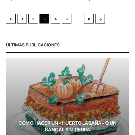
…
←
→
1
2
3
4
5
8
ÚLTIMAS PUBLICACIONES
CÓMO HACER UN «HUERTO LASAÑA» O UN
BANCAL SIN TIERRA