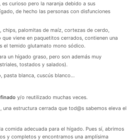
, es curioso pero la naranja debido a sus
ígado, de hecho las personas con disfunciones
s, chips, palomitas de maíz, cortezas de cerdo,
lo que viene en paquetitos cerrados, contienen una
los el temido glutamato mono sódico.
ra un hígado graso, pero son además muy
striales, tostados y salados).
o, pasta blanca, cuscús blanco…
efinado
y/o reutilizado muchas veces.
g, una estructura cerrada que tod@s sabemos eleva el
 la comida adecuada para el hígado. Pues sí, abrimos
escos y completos y encontramos una amplísima