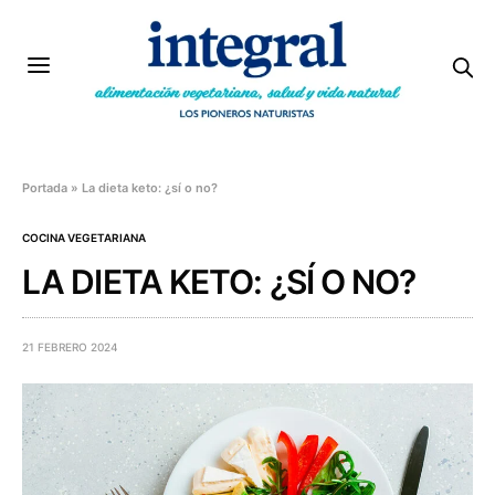
Portada
»
La dieta keto: ¿sí o no?
COCINA VEGETARIANA
LA DIETA KETO: ¿SÍ O NO?
21 FEBRERO 2024