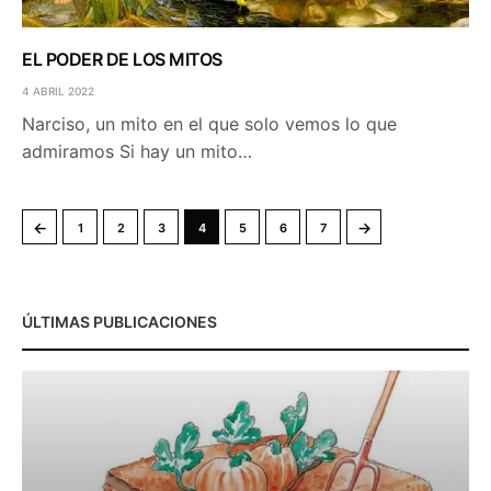
EL PODER DE LOS MITOS
4 ABRIL 2022
Narciso, un mito en el que solo vemos lo que
admiramos Si hay un mito…
←
→
1
2
3
4
5
6
7
ÚLTIMAS PUBLICACIONES