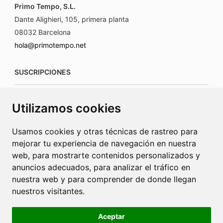
Primo Tempo, S.L.
Dante Alighieri, 105, primera planta
08032 Barcelona
hola@primotempo.net
SUSCRIPCIONES
suscripciones@connecorrevistas.com
Utilizamos cookies
www.connecorrevistas.com
Usamos cookies y otras técnicas de rastreo para
mejorar tu experiencia de navegación en nuestra
web, para mostrarte contenidos personalizados y
anuncios adecuados, para analizar el tráfico en
PUBLICIDAD
nuestra web y para comprender de donde llegan
nuestros visitantes.
jrcaba@revista-integral.es
Aceptar