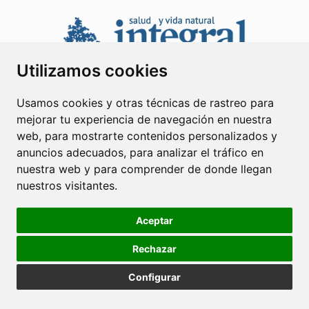
Utilizamos cookies
Usamos cookies y otras técnicas de rastreo para
mejorar tu experiencia de navegación en nuestra
web, para mostrarte contenidos personalizados y
anuncios adecuados, para analizar el tráfico en
REDACCIÓN
nuestra web y para comprender de donde llegan
nuestros visitantes.
Primo Tempo, S.L.
Dante Alighieri, 105, primera planta
Aceptar
08032 Barcelona
hola@primotempo.net
Rechazar
Configurar
SUSCRIPCIONES