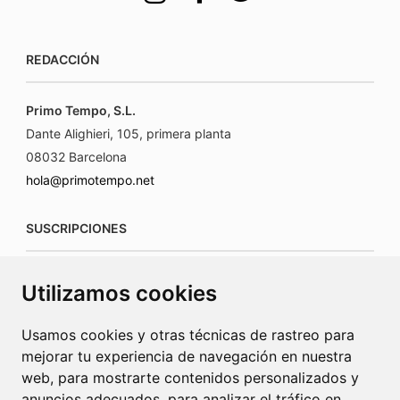
REDACCIÓN
Primo Tempo, S.L.
Dante Alighieri, 105, primera planta
08032 Barcelona
hola@primotempo.net
SUSCRIPCIONES
suscripciones@connecorrevistas.com
Utilizamos cookies
www.connecorrevistas.com
Usamos cookies y otras técnicas de rastreo para
mejorar tu experiencia de navegación en nuestra
web, para mostrarte contenidos personalizados y
anuncios adecuados, para analizar el tráfico en