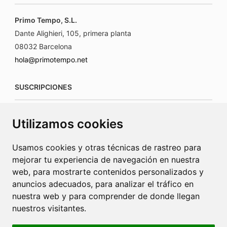
Primo Tempo, S.L.
Dante Alighieri, 105, primera planta
08032 Barcelona
hola@primotempo.net
SUSCRIPCIONES
suscripciones@connecorrevistas.com
Utilizamos cookies
www.connecorrevistas.com
Usamos cookies y otras técnicas de rastreo para
mejorar tu experiencia de navegación en nuestra
web, para mostrarte contenidos personalizados y
anuncios adecuados, para analizar el tráfico en
PUBLICIDAD
nuestra web y para comprender de donde llegan
nuestros visitantes.
jrcaba@revista-integral.es