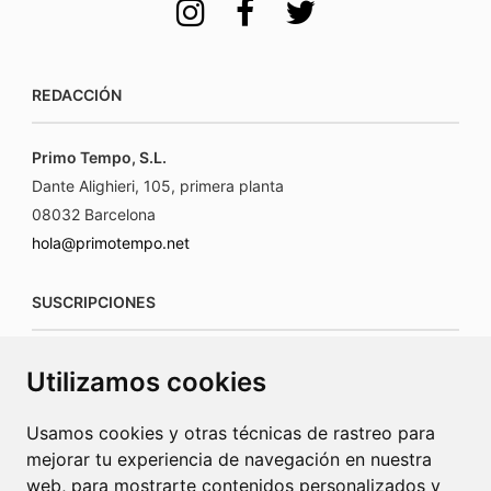
REDACCIÓN
Primo Tempo, S.L.
Dante Alighieri, 105, primera planta
08032 Barcelona
hola@primotempo.net
SUSCRIPCIONES
suscripciones@connecorrevistas.com
Utilizamos cookies
www.connecorrevistas.com
Usamos cookies y otras técnicas de rastreo para
mejorar tu experiencia de navegación en nuestra
web, para mostrarte contenidos personalizados y