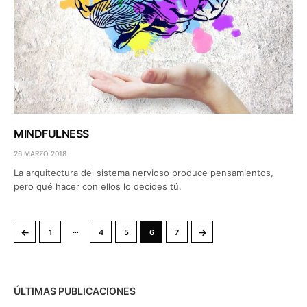
MINDFULNESS
26 MARZO 2018
La arquitectura del sistema nervioso produce pensamientos,
pero qué hacer con ellos lo decides tú.
…
←
→
1
4
5
6
7
ÚLTIMAS PUBLICACIONES