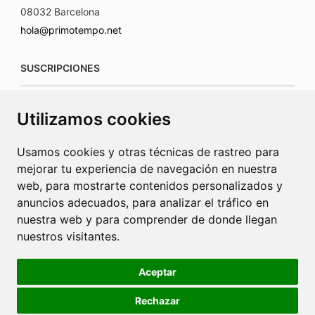
08032 Barcelona
hola@primotempo.net
SUSCRIPCIONES
suscripciones@connecorrevistas.com
Utilizamos cookies
www.connecorrevistas.com
Usamos cookies y otras técnicas de rastreo para
mejorar tu experiencia de navegación en nuestra
web, para mostrarte contenidos personalizados y
anuncios adecuados, para analizar el tráfico en
PUBLICIDAD
nuestra web y para comprender de donde llegan
nuestros visitantes.
jrcaba@revista-integral.es
Aceptar
Rechazar