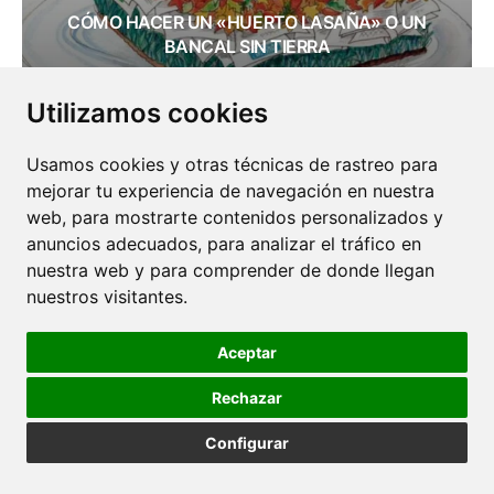
CÓMO HACER UN «HUERTO LASAÑA» O UN
BANCAL SIN TIERRA
30 JULIO 2025
Utilizamos cookies
Usamos cookies y otras técnicas de rastreo para
mejorar tu experiencia de navegación en nuestra
web, para mostrarte contenidos personalizados y
anuncios adecuados, para analizar el tráfico en
nuestra web y para comprender de donde llegan
nuestros visitantes.
Aceptar
GERMINADOS: PEQUEÑOS BROTES, GRANDES
NUTRIENTES
Rechazar
28 JULIO 2025
Configurar