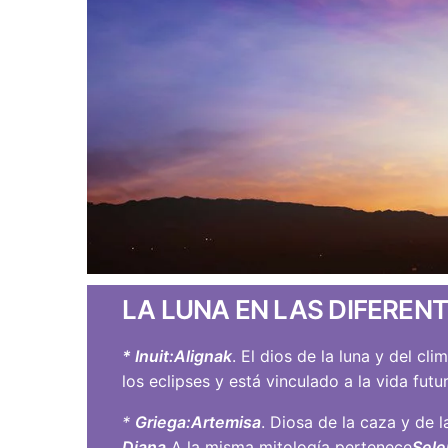
LA LUNA EN LAS DIFEREN
* Inuit:
Alignak
. El dios de la luna y del cl
los eclipses y está vinculado a la vida futur
*
Griega:
Artemisa
. Diosa de la caza y de 
Diana.
A la misma mitología pertenece
Sel