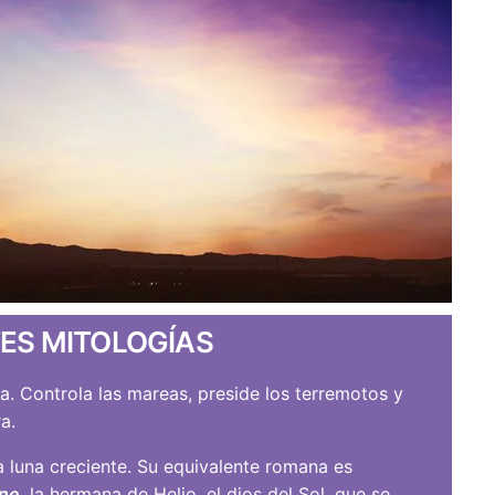
TES MITOLOGÍAS
ima. Controla las mareas, preside los terremotos y
a.
la luna creciente. Su equivalente romana es
ene,
la hermana de Helio, el dios del Sol, que se