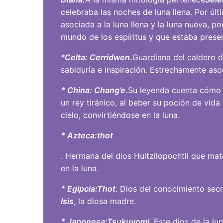
celebraba las noches de luna llena. Por ú
asociada a la luna llena y la luna nueva, 
mundo de los espíritus y que estaba prese
*
Celta: Cerridwen
.
Guardiana del caldero d
sabiduría e inspiración. Estrechamente asoc
* China: Chang’e
.
Su leyenda cuenta cómo e
un rey tiránico, al beber su poción de vida
cielo, convirtiéndose en la luna.
* Azteca:
thot
. Hermana del dios Huitzilopochtli que ma
en la luna.
* Egipcia:
Thot.
Dios del conocimiento secr
Isis
, la diosa madre.
* Japonesa:
Tsukuyomi
. Este dios de la l