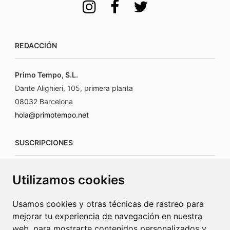
REDACCIÓN
Primo Tempo, S.L.
Dante Alighieri, 105, primera planta
08032 Barcelona
hola@primotempo.net
SUSCRIPCIONES
suscripciones@connecorrevistas.com
Utilizamos cookies
www.connecorrevistas.com
Usamos cookies y otras técnicas de rastreo para
mejorar tu experiencia de navegación en nuestra
web, para mostrarte contenidos personalizados y