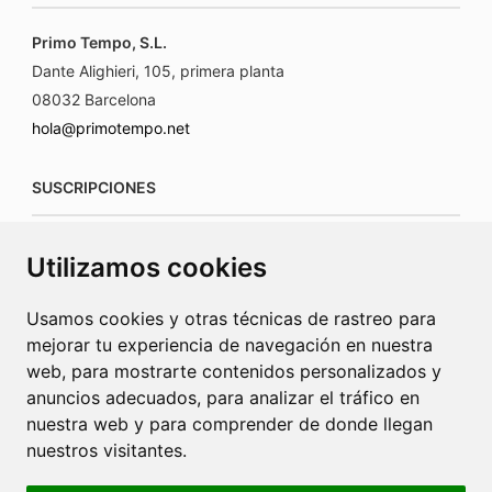
Primo Tempo, S.L.
Dante Alighieri, 105, primera planta
08032 Barcelona
hola@primotempo.net
SUSCRIPCIONES
suscripciones@connecorrevistas.com
Utilizamos cookies
www.connecorrevistas.com
Usamos cookies y otras técnicas de rastreo para
mejorar tu experiencia de navegación en nuestra
web, para mostrarte contenidos personalizados y
anuncios adecuados, para analizar el tráfico en
PUBLICIDAD
nuestra web y para comprender de donde llegan
nuestros visitantes.
jrcaba@revista-integral.es