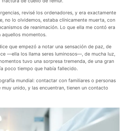
fractura de cuello de fémur.
urgencias, revisé los ordenadores, y era exactamente
e, no lo olvidemos, estaba clínicamente muerta, con
ecanismos de reanimación. Lo que ella me contó era
n aquellos momentos.
dice que empezó a notar una sensación de paz, de
ice —ella los llama seres luminosos—, de mucha luz,
s momentos tuvo una sorpresa tremenda, de una gran
a poco tiempo que había fallecido.
ografía mundial: contactar con familiares o personas
e muy unido, y las encuentran, tienen un contacto