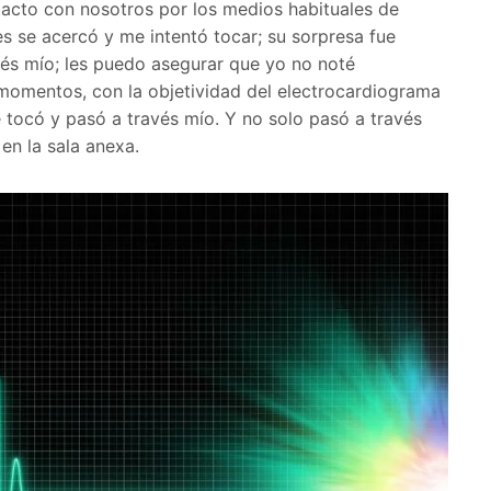
ntacto con nosotros por los medios habituales de
s se acercó y me intentó tocar; su sorpresa fue
vés mío; les puedo asegurar que yo no noté
momentos, con la objetividad del electrocardiograma
 tocó y pasó a través mío. Y no solo pasó a través
en la sala anexa.