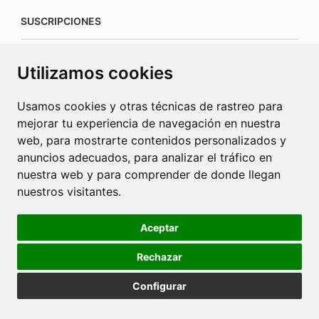
SUSCRIPCIONES
suscripciones@connecorrevistas.com
Utilizamos cookies
www.connecorrevistas.com
Usamos cookies y otras técnicas de rastreo para
mejorar tu experiencia de navegación en nuestra
web, para mostrarte contenidos personalizados y
anuncios adecuados, para analizar el tráfico en
PUBLICIDAD
nuestra web y para comprender de donde llegan
nuestros visitantes.
jrcaba@revista-integral.es
Aceptar
Rechazar
Política de Cookies
Política de Privacidad
Publicidad
Configurar
Diseño web Barcelona
2025 © La Revista Integral