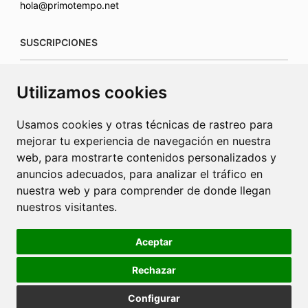
hola@primotempo.net
SUSCRIPCIONES
suscripciones@connecorrevistas.com
Utilizamos cookies
www.connecorrevistas.com
Usamos cookies y otras técnicas de rastreo para
mejorar tu experiencia de navegación en nuestra
web, para mostrarte contenidos personalizados y
anuncios adecuados, para analizar el tráfico en
PUBLICIDAD
nuestra web y para comprender de donde llegan
nuestros visitantes.
jrcaba@revista-integral.es
Aceptar
Rechazar
Política de Cookies
Política de Privacidad
Publicidad
Configurar
Diseño web Barcelona