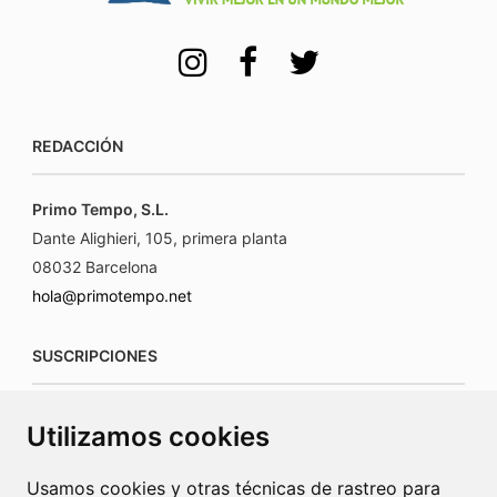
REDACCIÓN
Primo Tempo, S.L.
Dante Alighieri, 105, primera planta
08032 Barcelona
hola@primotempo.net
SUSCRIPCIONES
suscripciones@connecorrevistas.com
Utilizamos cookies
www.connecorrevistas.com
Usamos cookies y otras técnicas de rastreo para