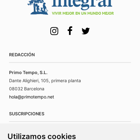
REDACCIÓN
Primo Tempo, S.L.
Dante Alighieri, 105, primera planta
08032 Barcelona
hola@primotempo.net
SUSCRIPCIONES
suscripciones@connecorrevistas.com
Utilizamos cookies
www.connecorrevistas.com