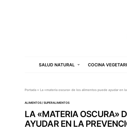
SALUD NATURAL
COCINA VEGETAR
Portada
»
La «materia oscura» de los alimentos puede ayudar en la
ALIMENTOS / SUPERALIMENTOS
LA «MATERIA OSCURA» D
AYUDAR EN LA PREVENC