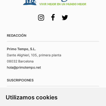
REDACCIÓN
Primo Tempo, S.L.
Dante Alighieri, 105, primera planta
08032 Barcelona
hola@primotempo.net
SUSCRIPCIONES
suscripciones@connecorrevistas.com
Utilizamos cookies
www.connecorrevistas.com