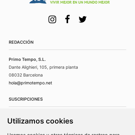
REDACCIÓN
Primo Tempo, S.L.
Dante Alighieri, 105, primera planta
08032 Barcelona
hola@primotempo.net
SUSCRIPCIONES
suscripciones@connecorrevistas.com
Utilizamos cookies
www.connecorrevistas.com