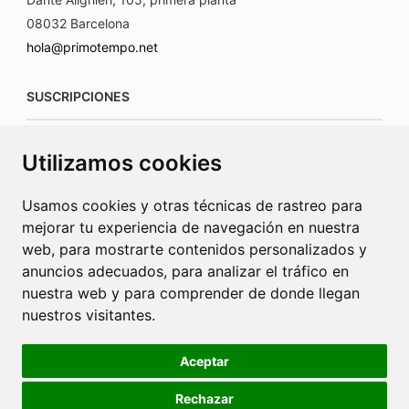
08032 Barcelona
hola@primotempo.net
SUSCRIPCIONES
suscripciones@connecorrevistas.com
Utilizamos cookies
www.connecorrevistas.com
Usamos cookies y otras técnicas de rastreo para
mejorar tu experiencia de navegación en nuestra
web, para mostrarte contenidos personalizados y
anuncios adecuados, para analizar el tráfico en
PUBLICIDAD
nuestra web y para comprender de donde llegan
nuestros visitantes.
jrcaba@revista-integral.es
Aceptar
Rechazar