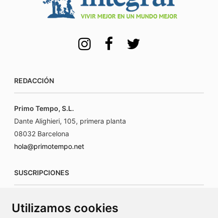
REDACCIÓN
Primo Tempo, S.L.
Dante Alighieri, 105, primera planta
08032 Barcelona
hola@primotempo.net
SUSCRIPCIONES
suscripciones@connecorrevistas.com
Utilizamos cookies
www.connecorrevistas.com