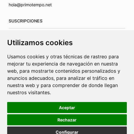
hola@primotempo.net
SUSCRIPCIONES
suscripciones@connecorrevistas.com
Utilizamos cookies
www.connecorrevistas.com
Usamos cookies y otras técnicas de rastreo para
mejorar tu experiencia de navegación en nuestra
web, para mostrarte contenidos personalizados y
anuncios adecuados, para analizar el tráfico en
PUBLICIDAD
nuestra web y para comprender de donde llegan
nuestros visitantes.
jrcaba@revista-integral.es
Aceptar
Rechazar
Política de Cookies
Política de Privacidad
Publicidad
Configurar
Diseño web Barcelona