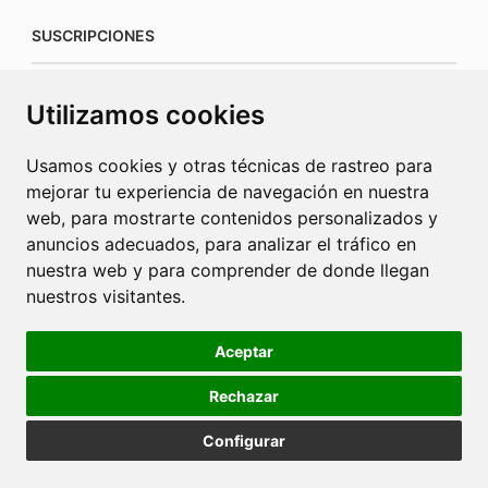
SUSCRIPCIONES
suscripciones@connecorrevistas.com
Utilizamos cookies
www.connecorrevistas.com
Usamos cookies y otras técnicas de rastreo para
mejorar tu experiencia de navegación en nuestra
web, para mostrarte contenidos personalizados y
anuncios adecuados, para analizar el tráfico en
PUBLICIDAD
nuestra web y para comprender de donde llegan
nuestros visitantes.
jrcaba@revista-integral.es
Aceptar
Rechazar
Política de Cookies
Política de Privacidad
Publicidad
Configurar
Diseño web Barcelona
2025 © La Revista Integral