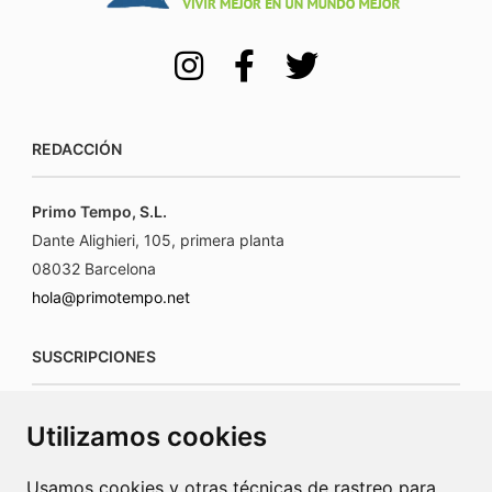
REDACCIÓN
Primo Tempo, S.L.
Dante Alighieri, 105, primera planta
08032 Barcelona
hola@primotempo.net
SUSCRIPCIONES
suscripciones@connecorrevistas.com
Utilizamos cookies
www.connecorrevistas.com
Usamos cookies y otras técnicas de rastreo para