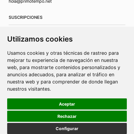
hola@primotempo.net
SUSCRIPCIONES
suscripciones@connecorrevistas.com
Utilizamos cookies
www.connecorrevistas.com
Usamos cookies y otras técnicas de rastreo para
mejorar tu experiencia de navegación en nuestra
web, para mostrarte contenidos personalizados y
anuncios adecuados, para analizar el tráfico en
PUBLICIDAD
nuestra web y para comprender de donde llegan
nuestros visitantes.
jrcaba@revista-integral.es
Aceptar
Rechazar
Política de Cookies
Política de Privacidad
Publicidad
Configurar
Diseño web Barcelona