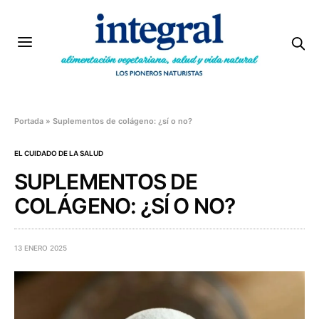
Portada
»
Suplementos de colágeno: ¿sí o no?
EL CUIDADO DE LA SALUD
SUPLEMENTOS DE
COLÁGENO: ¿SÍ O NO?
13 ENERO 2025