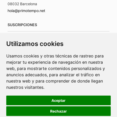
08032 Barcelona
hola@primotempo.net
SUSCRIPCIONES
suscripciones@connecorrevistas.com
Utilizamos cookies
www.connecorrevistas.com
Usamos cookies y otras técnicas de rastreo para
mejorar tu experiencia de navegación en nuestra
web, para mostrarte contenidos personalizados y
anuncios adecuados, para analizar el tráfico en
PUBLICIDAD
nuestra web y para comprender de donde llegan
nuestros visitantes.
jrcaba@revista-integral.es
Aceptar
Rechazar
Política de Cookies
Política de Privacidad
Publicidad