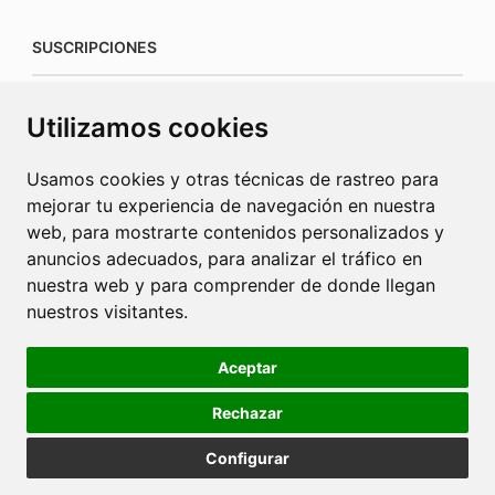
SUSCRIPCIONES
suscripciones@connecorrevistas.com
Utilizamos cookies
www.connecorrevistas.com
Usamos cookies y otras técnicas de rastreo para
mejorar tu experiencia de navegación en nuestra
web, para mostrarte contenidos personalizados y
anuncios adecuados, para analizar el tráfico en
PUBLICIDAD
nuestra web y para comprender de donde llegan
nuestros visitantes.
jrcaba@revista-integral.es
Aceptar
Rechazar
Política de Cookies
Política de Privacidad
Publicidad
Configurar
Diseño web Barcelona
2025 © La Revista Integral