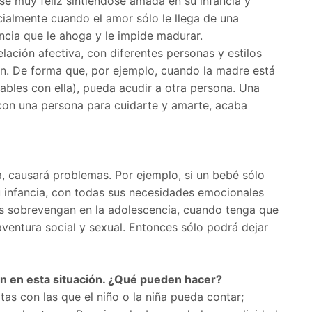
rse muy feliz sintiéndose amada en su infancia y
cialmente cuando el amor sólo le llega de una
ncia que le ahoga y le impide madurar.
ación afectiva, con diferentes personas y estilos
ión. De forma que, por ejemplo, cuando la madre está
tables con ella), pueda acudir a otra persona. Una
o con una persona para cuidarte y amarte, acaba
, causará problemas. Por ejemplo, si un bebé sólo
u infancia, con todas sus necesidades emocionales
as sobrevengan en la adolescencia, cuando tenga que
 aventura social y sexual. Entonces sólo podrá dejar
 en esta situación. ¿Qué pueden hacer?
as con las que el niño o la niña pueda contar;