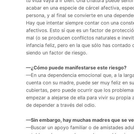
tu vida vaya a ir bien. Una criatura puede senti
acabar en una especie de cárcel afectiva, espe
persona, y al final se convierte en una depende
Hay que intentar siempre contar con una constel
afectivos. Esto sí que es un factor de protecc
mal (o se producen conflictos naturales e inevi
infancia feliz, pero en la que sólo has contad
siendo un factor de riesgo.
—¿Cómo puede manifestarse este riesgo?
—En una dependencia emocional que, a la larga
cuenta con su madre, puede ser muy feliz en s
cubiertas, pero puede ocurrir que los problem
empezar a alejarse de ella para vivir su propia
de depender a través del odio.
—Sin embargo, hay muchas madres que se ven
—Buscar un apoyo familiar o de amistades adult