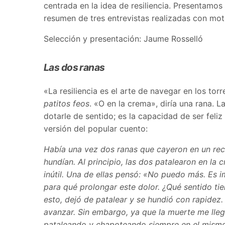
centrada en la idea de resiliencia. Presentamos 
resumen de tres entrevistas realizadas con moti
Selección y presentación: Jaume Rosselló
Las dos ranas
«La resiliencia es el arte de navegar en los torr
patitos feos
. «O en la crema», diría una rana. L
dotarle de sentido; es la capacidad de ser feliz
versión del popular cuento:
Había una vez dos ranas que cayeron en un rec
hundían. Al principio, las dos patalearon en la 
inútil. Una de ellas pensó: «No puedo más. Es i
para qué prolongar este dolor. ¿Qué sentido tie
esto, dejó de patalear y se hundió con rapidez.
avanzar. Sin embargo, ya que la muerte me llega
pataleando y chapoteando siempre en el mismo l