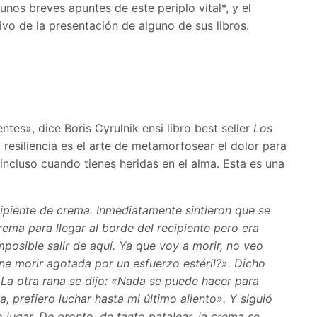
unos breves apuntes de este periplo vital*, y el
vo de la presentación de alguno de sus libros.
entes», dice Boris Cyrulnik ensi libro best seller
Los
a resiliencia es el arte de metamorfosear el dolor para
 incluso cuando tienes heridas en el alma. Esta es una
ipiente de crema. Inmediatamente sintieron que se
crema para llegar al borde del recipiente pero era
mposible salir de aquí. Ya que voy a morir, no veo
ne morir agotada por un esfuerzo estéril?». Dicho
 La otra rana se dijo: «Nada se puede hacer para
, prefiero luchar hasta mi último aliento». Y siguió
ugar. De pronto, de tanto patalear, la crema se