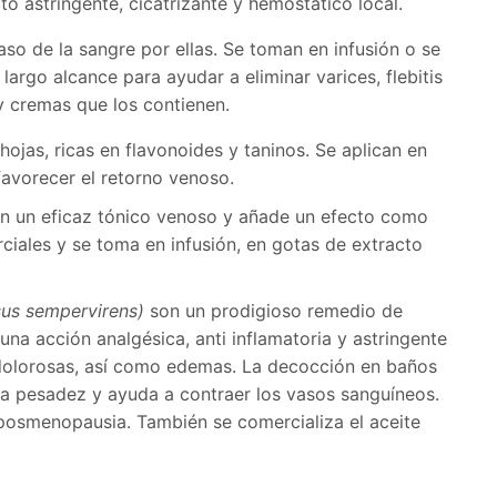
to astringente, cicatrizante y hemostático local.
paso de la sangre por ellas. Se toman en infusión o se
largo alcance para ayudar a eliminar varices, flebitis
 cremas que los contienen.
 hojas, ricas en flavonoides y taninos. Se aplican en
favorecer el retorno venoso.
ién un eficaz tónico venoso y añade un efecto como
rciales y se toma en infusión, en gotas de extracto
us sempervirens)
son un prodigioso remedio de
 una acción analgésica, anti inflamatoria y astringente
s dolorosas, así como edemas. La decocción en baños
la pesadez y ayuda a contraer los vasos sanguíneos.
 posmenopausia. También se comercializa el aceite