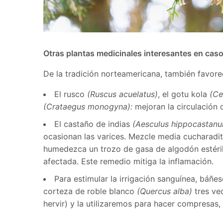
Otras plantas medicinales interesantes en caso
De la tradición norteamericana, también favore
El rusco
(Ruscus acuelatus)
, el gotu kola
(Ce
(Crataegus monogyna):
mejoran la circulación d
El castaño de indias
(Aesculus hippocastan
ocasionan las varices. Mezcle media cucharadit
humedezca un trozo de gasa de algodón estéril
afectada. Este remedio mitiga la inflamación.
Para estimular la irrigación sanguínea, báñes
corteza de roble blanco
(Quercus alba)
tres vec
hervir) y la utilizaremos para hacer compresas,