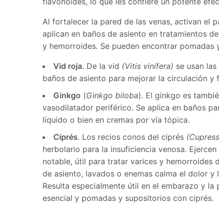
flavonoides, lo que les confiere un potente efec
Al fortalecer la pared de las venas, activan el 
aplican en baños de asiento en tratamientos de 
y hemorroides. Se pueden encontrar pomadas y
Vid roja
. De la vid
(
Vitis vinífera)
se usan las
baños de asiento para mejorar la circulación y 
Ginkgo
(
Ginkgo biloba
). El ginkgo es tamb
vasodilatador periférico. Se aplica en baños pa
líquido o bien en cremas por vía tópica.
Ciprés
. Los recios conos del ciprés
(Cupress
herbolario para la insuficiencia venosa. Ejercen
notable, útil para tratar varices y hemorroide
de asiento, lavados o enemas calma el dolor y 
Resulta especialmente útil en el embarazo y la
esencial y pomadas y supositorios con ciprés.