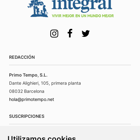
REDACCIÓN
Primo Tempo, S.L.
Dante Alighieri, 105, primera planta
08032 Barcelona
hola@primotempo.net
SUSCRIPCIONES
suscripciones@connecorrevistas.com
Utilizamos cookies