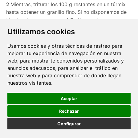
2
Mientras, triturar los 100 g restantes en un túrmix
hasta obtener un granillo fino. Si no disponemos de
túrmix, picarlo con un cuchillo finamente.
Utilizamos cookies
3
Mezclar el chocolate fundido, que estará a unos 45
ºC, con el chocolate triturado y remover con energía
Usamos cookies y otras técnicas de rastreo para
hasta que se disuelva por completo.
mejorar tu experiencia de navegación en nuestra
En ese momento la temperatura del chocolate será
web, para mostrarte contenidos personalizados y
de unos 30 ºC, ideal para hacer los vasos de
anuncios adecuados, para analizar el tráfico en
nuestra web y para comprender de donde llegan
chocolate.
nuestros visitantes.
Aceptar
Rechazar
Configurar