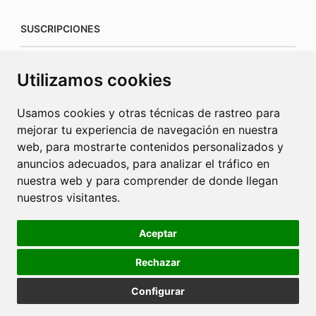
SUSCRIPCIONES
suscripciones@connecorrevistas.com
Utilizamos cookies
www.connecorrevistas.com
Usamos cookies y otras técnicas de rastreo para
mejorar tu experiencia de navegación en nuestra
web, para mostrarte contenidos personalizados y
anuncios adecuados, para analizar el tráfico en
PUBLICIDAD
nuestra web y para comprender de donde llegan
nuestros visitantes.
jrcaba@revista-integral.es
Aceptar
Rechazar
Política de Cookies
Política de Privacidad
Publicidad
Configurar
Diseño web Barcelona
2025 © La Revista Integral