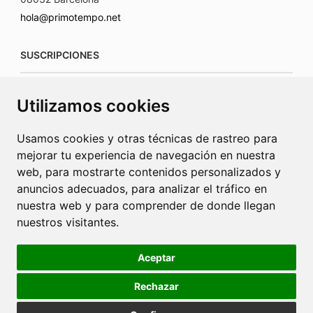
hola@primotempo.net
SUSCRIPCIONES
suscripciones@connecorrevistas.com
Utilizamos cookies
www.connecorrevistas.com
Usamos cookies y otras técnicas de rastreo para
mejorar tu experiencia de navegación en nuestra
web, para mostrarte contenidos personalizados y
anuncios adecuados, para analizar el tráfico en
PUBLICIDAD
nuestra web y para comprender de donde llegan
nuestros visitantes.
jrcaba@revista-integral.es
Aceptar
Rechazar
Política de Cookies
Política de Privacidad
Publicidad