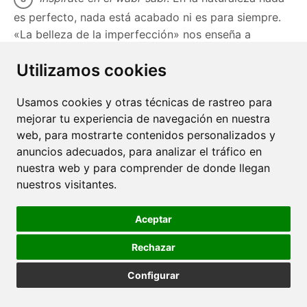
es perfecto, nada está acabado ni es para siempre.
«La belleza de la imperfección» nos enseña a
aceptarnos y a ver en nuestras carencias una
Utilizamos cookies
oportunidad de crecimiento.
Toma una taza de té
. Después de un agradable
Usamos cookies y otras técnicas de rastreo para
paseo por la naturaleza, pero también en una pausa
mejorar tu experiencia de navegación en nuestra
de la jornada laboral, una infusión de hojas del
web, para mostrarte contenidos personalizados y
bosque nos devolverá la vitalidad, además de
anuncios adecuados, para analizar el tráfico en
favorecer la atención plena.
nuestra web y para comprender de donde llegan
nuestros visitantes.
Siente el yugen
. Experimenta el placer y la
conexión profunda de ser uno con la naturaleza a
Aceptar
través de la meditación, tanto si estás sentado o
tendido como si eres consciente de cada paso.
Rechazar
Formas parte del universo y el universo eres tú.
Configurar
Anna Sólyom, facilitadora de cambios vitales