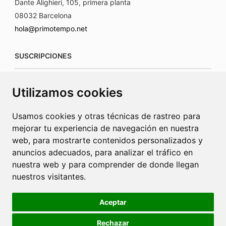
Dante Alighieri, 105, primera planta
08032 Barcelona
hola@primotempo.net
SUSCRIPCIONES
suscripciones@connecorrevistas.com
Utilizamos cookies
www.connecorrevistas.com
Usamos cookies y otras técnicas de rastreo para
mejorar tu experiencia de navegación en nuestra
web, para mostrarte contenidos personalizados y
anuncios adecuados, para analizar el tráfico en
PUBLICIDAD
nuestra web y para comprender de donde llegan
nuestros visitantes.
jrcaba@revista-integral.es
Aceptar
Rechazar