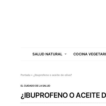
SALUD NATURAL
COCINA VEGETAR
Portada
»
¿Ibuprofeno o aceite de oliva?
EL CUIDADO DE LA SALUD
¿IBUPROFENO O ACEITE D