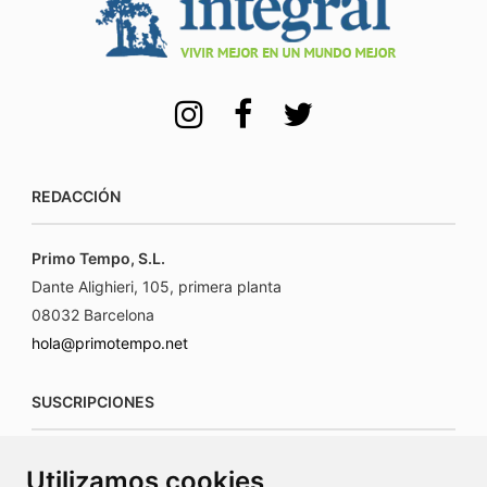
REDACCIÓN
Primo Tempo, S.L.
Dante Alighieri, 105, primera planta
08032 Barcelona
hola@primotempo.net
SUSCRIPCIONES
suscripciones@connecorrevistas.com
Utilizamos cookies