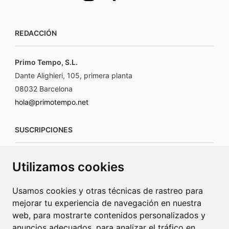
REDACCIÓN
Primo Tempo, S.L.
Dante Alighieri, 105, primera planta
08032 Barcelona
hola@primotempo.net
SUSCRIPCIONES
suscripciones@connecorrevistas.com
Utilizamos cookies
www.connecorrevistas.com
Usamos cookies y otras técnicas de rastreo para
mejorar tu experiencia de navegación en nuestra
web, para mostrarte contenidos personalizados y
anuncios adecuados, para analizar el tráfico en