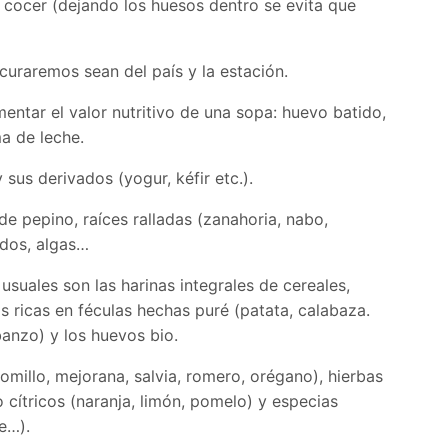
 cocer (dejando los huesos dentro se evita que
raremos sean del país y la estación.
tar el valor nutritivo de una sopa: huevo batido,
a de leche.
sus derivados (yogur, kéfir etc.).
 pepino, raíces ralladas (zanahoria, nabo,
idos, algas…
uales son las harinas integrales de cereales,
as ricas en féculas hechas puré (patata, calabaza.
banzo) y los huevos bio.
millo, mejorana, salvia, romero, orégano), hierbas
 o cítricos (naranja, limón, pomelo) y especias
e…).