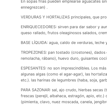
En sopas frías pueden emplearse aguacates sin
ennegrezcan) .
VERDURAS Y HORTALIZAS principales, que procu
ENRIQUECEDORES: sirven para dar sabor y aumen
queso rallado, frutos oleaginosos salados, crem
BASE LÍQUIDA: agua, caldo de verduras, leche y 
TROPEZONES: pan tostado (crostones), dados de
remolacha, rábano), huevo duro, guisantes coc
ESPESANTES: no son imprescindibles. Los más us
algunas algas (como el agar-agar), las hortaliz
etc.). las harinas de legumbres (haba, soja, gar
PARA SAZONAR: sal, ajo crudo, hierbas secas (to
frescas (perejil, albahaca, estragón, apio, etc.)
(pimienta, clavo, nuez moscada, canela, jengibr