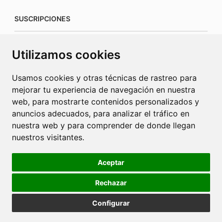
SUSCRIPCIONES
suscripciones@connecorrevistas.com
Utilizamos cookies
www.connecorrevistas.com
Usamos cookies y otras técnicas de rastreo para
mejorar tu experiencia de navegación en nuestra
web, para mostrarte contenidos personalizados y
anuncios adecuados, para analizar el tráfico en
PUBLICIDAD
nuestra web y para comprender de donde llegan
nuestros visitantes.
jrcaba@revista-integral.es
Aceptar
Rechazar
Política de Cookies
Política de Privacidad
Publicidad
Configurar
Diseño web Barcelona
2025 © La Revista Integral