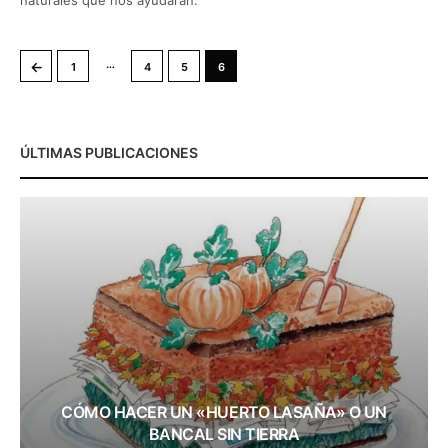
naturales que nos ayudarán.
…
←
1
4
5
6
ÚLTIMAS PUBLICACIONES
CÓMO HACER UN «HUERTO LASAÑA» O UN
BANCAL SIN TIERRA